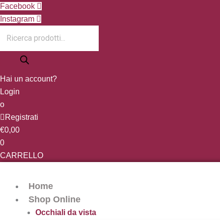
Vai
Products
Facebook
al
search
Instagram
contenuto
Hai un account?
Login
o
Registrati
€
0,00
0
CARRELLO
Home
Shop Online
Occhiali da vista