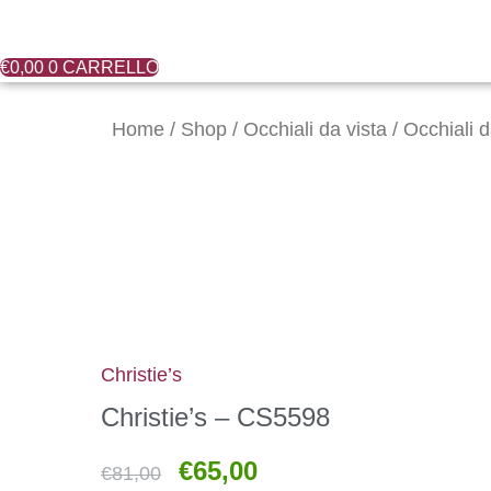
€
0,00
0
CARRELLO
Il
Il
Christie's
prezzo
prezzo
-
Home
/
Shop
/
Occhiali da vista
/
Occhiali 
originale
attuale
CS5598
era:
è:
quantità
€81,00.
€65,00.
Christie’s
Christie’s – CS5598
€
65,00
€
81,00