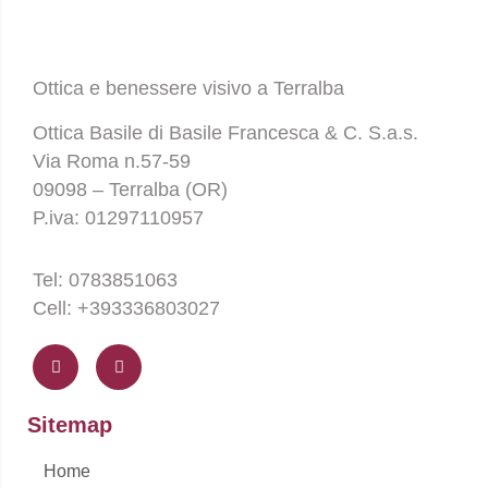
Ottica e benessere visivo a Terralba
Ottica Basile di Basile Francesca & C. S.a.s.
Via Roma n.57-59
09098 – Terralba (OR)
P.iva: 01297110957
Tel: 0783851063
Cell: +393336803027
F
I
a
n
c
s
e
t
b
a
o
g
Sitemap
o
r
k
a
-
m
Home
f