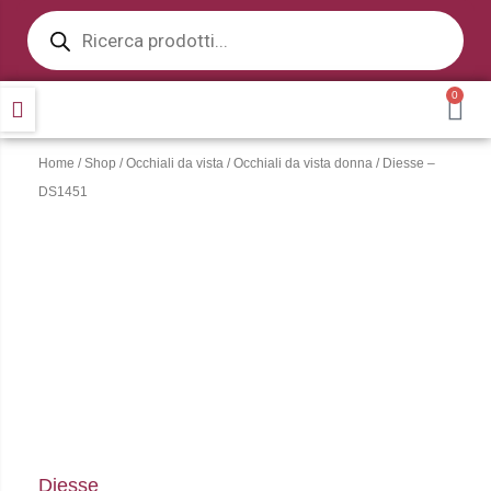
Products
Vai
search
al
contenuto
0
CA
Home
/
Shop
/
Occhiali da vista
/
Occhiali da vista donna
/ Diesse –
DS1451
Diesse