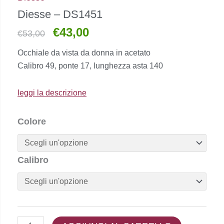
Diesse – DS1451
€
43,00
Il
Il
€
53,00
prezzo
prezzo
Occhiale da vista da donna in acetato
originale
attuale
Calibro 49, ponte 17, lunghezza asta 140
era:
è:
€53,00.
€43,00.
leggi la descrizione
Diesse
Colore
-
DS1451
quantità
Calibro