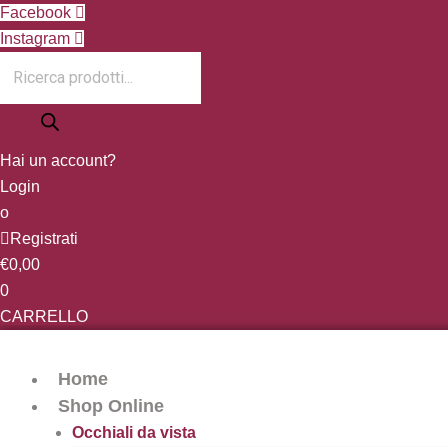
Vai
Products
Facebook
al
search
Instagram
contenuto
Hai un account?
Login
o
Registrati
€
0,00
0
CARRELLO
Home
Shop Online
Occhiali da vista