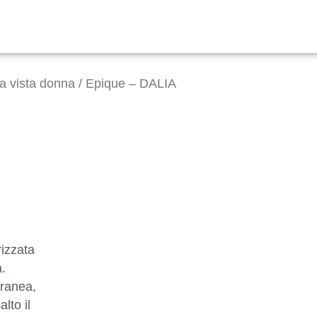
da vista donna
/ Epique – DALIA
rizzata
à.
oranea,
lto il