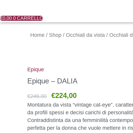
€
0,00
0
CARRELLO
Il
Il
Epique
prezzo
prezzo
-
Home
/
Shop
/
Occhiali da vista
/
Occhiali 
originale
attuale
DALIA
era:
è:
quantità
€249,00.
€224,00.
Epique
Epique – DALIA
€
224,00
€
249,00
Montatura da vista “vintage cat-eye”, caratte
da profili spessi e decisi carichi di personalit
Contraddistinta da una femminilità contemp
perfetta per la donna che vuole mettere in risa