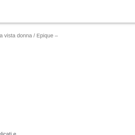
da vista donna
/ Epique –
licati e