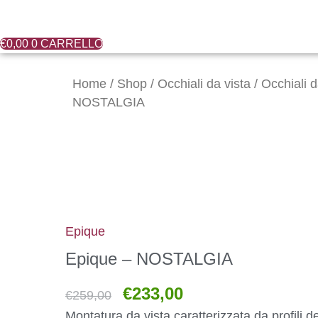
€
0,00
0
CARRELLO
Il
Il
Epique
prezzo
prezzo
-
Home
/
Shop
/
Occhiali da vista
/
Occhiali 
originale
attuale
NOSTALGIA
NOSTALGIA
era:
è:
quantità
€259,00.
€233,00.
Epique
Epique – NOSTALGIA
€
233,00
€
259,00
Montatura da vista caratterizzata da profili de