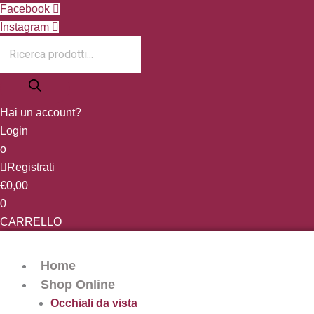
Vai
Products
Facebook
al
search
Instagram
contenuto
Hai un account?
Login
o
Registrati
€
0,00
0
CARRELLO
Home
Shop Online
Occhiali da vista