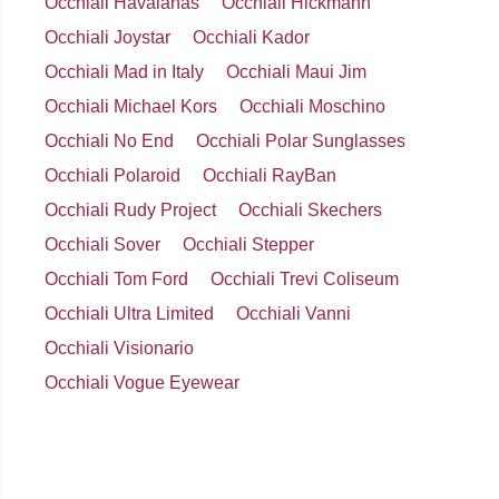
Occhiali Havaianas
Occhiali Hickmann
Occhiali Joystar
Occhiali Kador
Occhiali Mad in Italy
Occhiali Maui Jim
Occhiali Michael Kors
Occhiali Moschino
Occhiali No End
Occhiali Polar Sunglasses
Occhiali Polaroid
Occhiali RayBan
Occhiali Rudy Project
Occhiali Skechers
Occhiali Sover
Occhiali Stepper
Occhiali Tom Ford
Occhiali Trevi Coliseum
Occhiali Ultra Limited
Occhiali Vanni
Occhiali Visionario
Occhiali Vogue Eyewear