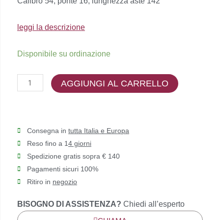
Calibro 54, ponte 16, lunghezza aste 142
€179,00.
€161,00.
leggi la descrizione
Etnia
Disponibile su ordinazione
Barcelona
-
AGGIUNGI AL CARRELLO
FLORENCE
quantità
Consegna in
tutta Italia e Europa
Reso fino a 1
4 giorni
Spedizione gratis sopra € 140
Pagamenti sicuri 100%
Ritiro in
negozio
BISOGNO DI ASSISTENZA?
Chiedi all’esperto