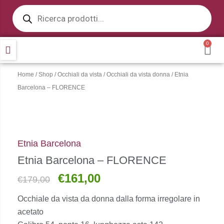
Products
Vai
search
al
contenuto
0
CA
Home
/
Shop
/
Occhiali da vista
/
Occhiali da vista donna
/ Etnia
Barcelona – FLORENCE
Etnia Barcelona
Etnia Barcelona – FLORENCE
€
161,00
Il
Il
€
179,00
prezzo
prezzo
Occhiale da vista da donna dalla forma irregolare in
originale
attuale
acetato
era:
è: