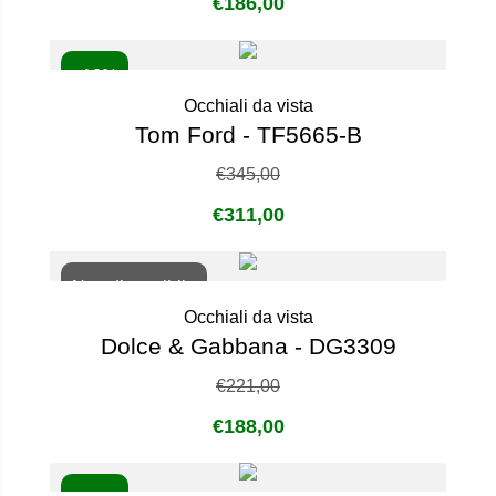
€
186,00
- 10%
Occhiali da vista
Tom Ford - TF5665-B
€
345,00
€
311,00
Non disponibile
Occhiali da vista
Dolce & Gabbana - DG3309
€
221,00
€
188,00