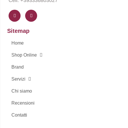
Cell: +393336803027
F
I
a
n
c
s
e
t
b
a
o
g
Sitemap
o
r
k
a
-
m
Home
f
Shop Online
Brand
Servizi
Chi siamo
Recensioni
Contatti