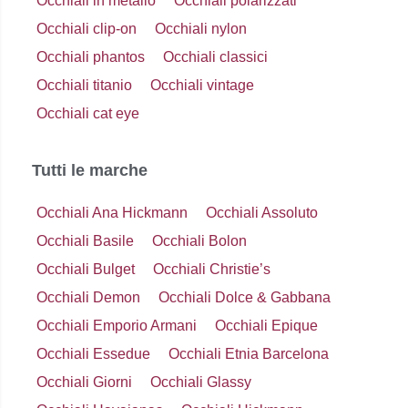
Occhiali in metallo
Occhiali polarizzati
Occhiali clip-on
Occhiali nylon
Occhiali phantos
Occhiali classici
Occhiali titanio
Occhiali vintage
Occhiali cat eye
Tutti le marche
Occhiali Ana Hickmann
Occhiali Assoluto
Occhiali Basile
Occhiali Bolon
Occhiali Bulget
Occhiali Christie’s
Occhiali Demon
Occhiali Dolce & Gabbana
Occhiali Emporio Armani
Occhiali Epique
Occhiali Essedue
Occhiali Etnia Barcelona
Occhiali Giorni
Occhiali Glassy