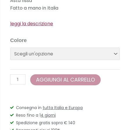
Asta fissa
€66,00.
€59,00.
Fatto a mano in Italia
leggi la descrizione
Glassy
Colore
-
SCUOL
quantità
AGGIUNGI AL CARRELLO
Consegna in
tutta Italia e Europa
Reso fino a 1
4 giorni
Spedizione gratis sopra € 140