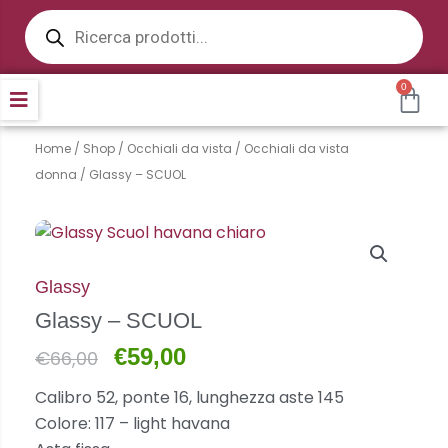
Products
Vai
search
al
contenuto
0
CA
Home
/
Shop
/
Occhiali da vista
/
Occhiali da vista
donna
/ Glassy – SCUOL
Glassy
Glassy – SCUOL
Il
€
59,00
Il
€
66,00
prezzo
prezzo
Calibro 52, ponte 16, lunghezza aste 145
originale
attuale
Colore: 117 – light havana
era:
è: