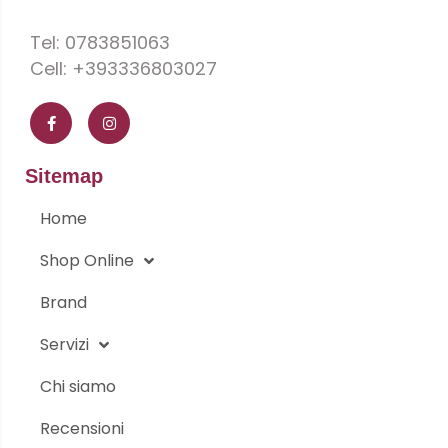
Tel: 0783851063
Cell: +393336803027
F
I
a
n
c
s
e
t
b
a
o
g
Sitemap
o
r
k
a
-
m
Home
f
Shop Online
Brand
Servizi
Chi siamo
Recensioni