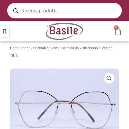
Products
Vai
search
al
contenuto
CAR
0
Home
/
Shop
/
Occhiali da vista
/
Occhiali da vista donna
/ Joystar –
TINA