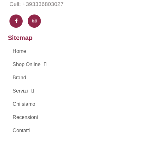
Cell: +393336803027
F
I
a
n
c
s
e
t
b
a
o
g
Sitemap
o
r
k
a
-
m
Home
f
Shop Online
Brand
Servizi
Chi siamo
Recensioni
Contatti