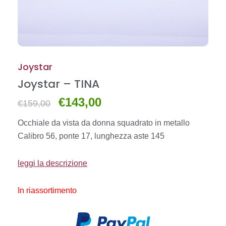
Joystar
Joystar – TINA
€
143,00
Il
Il
€
159,00
prezzo
prezzo
Occhiale da vista da donna squadrato in metallo
originale
attuale
Calibro 56, ponte 17, lunghezza aste 145
era:
è:
€159,00.
€143,00.
leggi la descrizione
In riassortimento