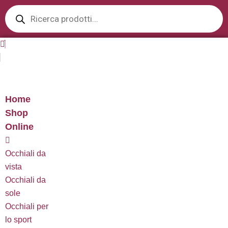
Products
Vai
search
al
contenuto
Home
Shop
Online
Occhiali da
vista
Occhiali da
sole
Occhiali per
lo sport