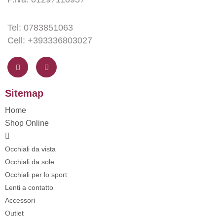
Tel: 0783851063
Cell: +393336803027
F
I
a
n
c
s
e
t
b
a
o
g
Sitemap
o
r
k
a
-
m
Home
f
Shop Online
Occhiali da vista
Occhiali da sole
Occhiali per lo sport
Lenti a contatto
Accessori
Outlet