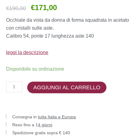
€
171,00
Il
Il
€
190,00
prezzo
prezzo
Occhiale da vista da donna di forma squadrata in acetato
originale
attuale
con cristalli sulle aste.
era:
è:
Calibro 54, ponte 17 lunghezza aste 140
€190,00.
€171,00.
leggi la descrizione
Swarovski
Disponibile su ordinazione
-
SK2010
AGGIUNGI AL CARRELLO
quantità
Consegna in
tutta Italia e Europa
Reso fino a 1
4 giorni
Spedizione gratis sopra € 140