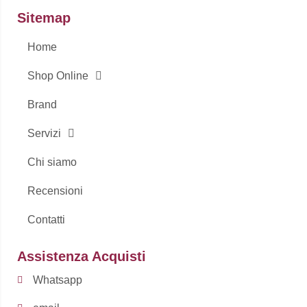
o
g
Sitemap
o
r
k
a
-
m
Home
f
Shop Online
Brand
Servizi
Chi siamo
Recensioni
Contatti
Assistenza Acquisti
Whatsapp