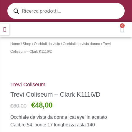
Products
Vai
search
al
contenuto
0
CA
Home
/
Shop
/
Occhiali da vista
/
Occhiali da vista donna
/ Trevi
Coliseum – Clark K1116/D
Trevi Coliseum
Trevi Coliseum – Clark K1116/D
€
48,00
Il
Il
€
60,00
prezzo
prezzo
Occhiale da vista da donna ‘cat eye’
in acetato
originale
attuale
Calibro 54, ponte 17 lunghezza asta 140
era:
è: