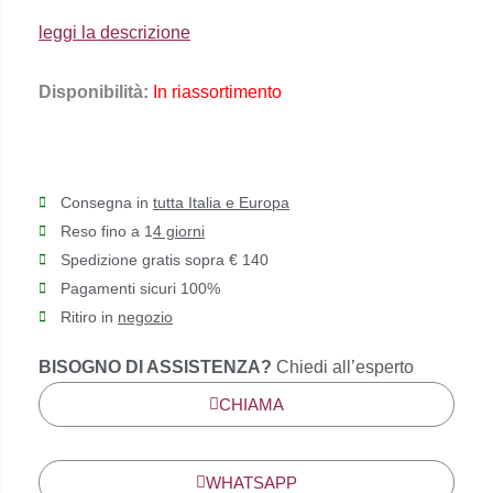
€60,00.
€48,00.
leggi la descrizione
Disponibilità:
In riassortimento
Consegna in
tutta Italia e Europa
Reso fino a 1
4 giorni
Spedizione gratis sopra € 140
Pagamenti sicuri 100%
Ritiro in
negozio
BISOGNO DI ASSISTENZA?
Chiedi all’esperto
CHIAMA
WHATSAPP