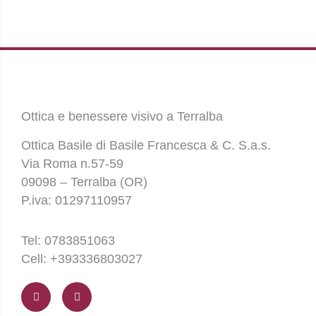
Ottica e benessere visivo a Terralba
Ottica Basile di Basile Francesca & C. S.a.s.
Via Roma n.57-59
09098 – Terralba (OR)
P.iva: 01297110957
Tel: 0783851063
Cell: +393336803027
F
I
a
n
c
s
e
t
b
a