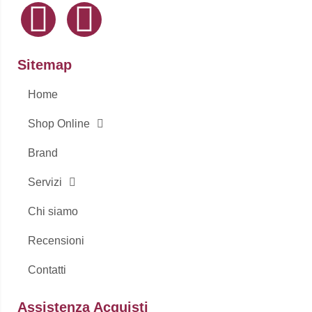
F
I
a
n
c
s
Sitemap
Home
e
t
Shop Online
b
a
Brand
o
g
Servizi
o
r
Chi siamo
k
a
Recensioni
Contatti
-
m
Assistenza Acquisti