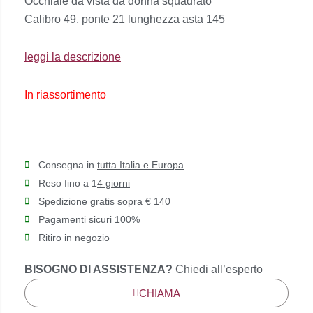
Occhiale da vista da donna squadrato
originale
attuale
Calibro 49, ponte 21 lunghezza asta 145
era:
è:
€90,00.
€72,00.
leggi la descrizione
In riassortimento
Consegna in
tutta Italia e Europa
Reso fino a 1
4 giorni
Spedizione gratis sopra € 140
Pagamenti sicuri 100%
Ritiro in
negozio
BISOGNO DI ASSISTENZA?
Chiedi all’esperto
CHIAMA