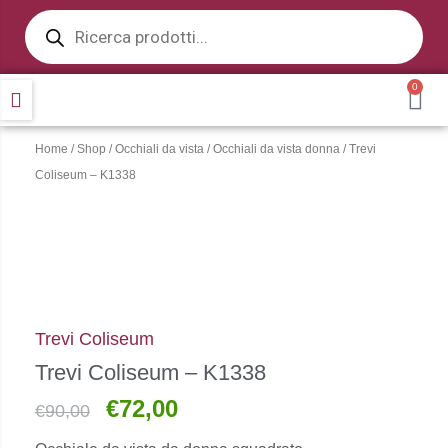
Products
Vai
search
al
contenuto
0
CA
Home
/
Shop
/
Occhiali da vista
/
Occhiali da vista donna
/ Trevi
Coliseum – K1338
Trevi Coliseum
Trevi Coliseum – K1338
€
72,00
Il
Il
€
90,00
prezzo
prezzo