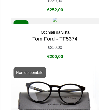
€
280,00
€
252,00
- 20%
Occhiali da vista
Tom Ford - TF5374
€
250,00
€
200,00
Non disponibile