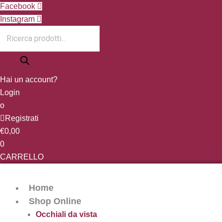
Vai
Products
Facebook
al
search
Instagram
contenuto
Hai un account?
Login
o
Registrati
€
0,00
0
CARRELLO
Home
Shop Online
Occhiali da vista