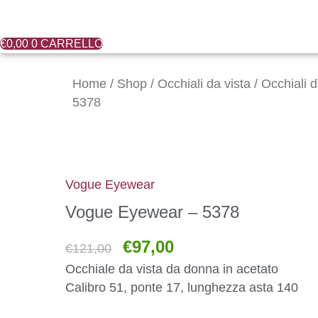
€
0,00
0
CARRELLO
Il
Il
Vogue
prezzo
prezzo
Eyewear
Home
/
Shop
/
Occhiali da vista
/
Occhiali 
originale
attuale
-
5378
era:
è:
5378
€121,00.
€97,00.
quantità
Vogue Eyewear
Vogue Eyewear – 5378
€
97,00
€
121,00
Occhiale da vista da donna in acetato
Calibro 51, ponte 17, lunghezza asta 140