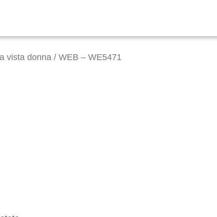
da vista donna
/ WEB – WE5471