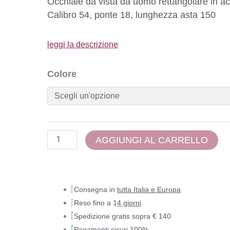
Occhiale da vista da uomo rettangolare in ac
Calibro 54, ponte 18, lunghezza asta 150
leggi la descrizione
Colore
AGGIUNGI AL CARRELLO
Consegna in
tutta Italia e Europa
Reso fino a 1
4 giorni
Spedizione gratis sopra € 140
Pagamenti sicuri 100%