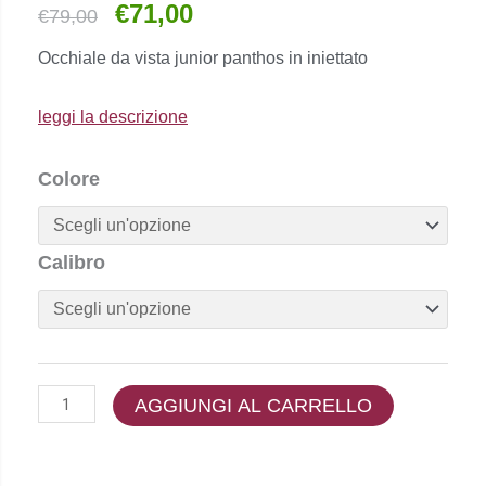
€
71,00
Il
Il
€
79,00
prezzo
prezzo
Occhiale da vista junior panthos in iniettato
originale
attuale
era:
è:
leggi la descrizione
€79,00.
€71,00.
Emporio
Colore
Armani
-
EK3205
Calibro
quantità
AGGIUNGI AL CARRELLO