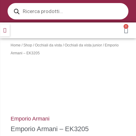
Products
Vai
search
al
contenuto
0
CA
Home
/
Shop
/
Occhiali da vista
/
Occhiali da vista junior
/ Emporio
Armani – EK3205
Emporio Armani
Emporio Armani – EK3205