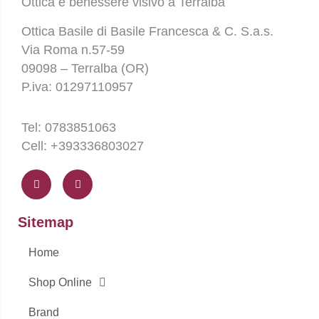
Ottica e benessere visivo a Terralba
Ottica Basile di Basile Francesca & C. S.a.s.
Via Roma n.57-59
09098 – Terralba (OR)
P.iva: 01297110957
Tel: 0783851063
Cell: +393336803027
F
I
a
n
c
s
e
t
b
a
o
g
Sitemap
o
r
k
a
-
m
Home
f
Shop Online
Brand