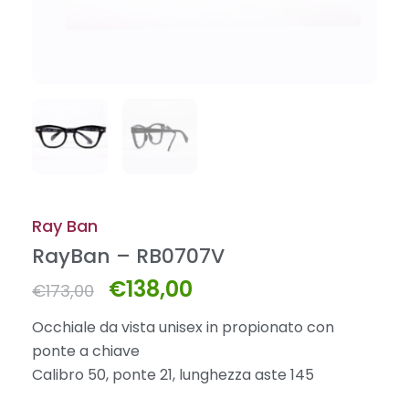
Ray Ban
RayBan – RB0707V
€
138,00
Il
Il
€
173,00
prezzo
prezzo
Occhiale da vista unisex in propionato con
originale
attuale
ponte a chiave
era:
è:
Calibro 50, ponte 21, lunghezza aste 145
€173,00.
€138,00.