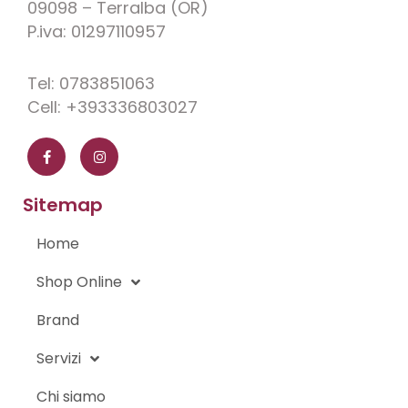
09098 – Terralba (OR)
P.iva: 01297110957
Tel: 0783851063
Cell: +393336803027
F
I
a
n
c
s
e
t
b
a
o
g
Sitemap
o
r
k
a
-
m
Home
f
Shop Online
Brand
Servizi
Chi siamo