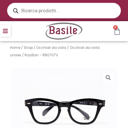
Products
Vai
search
al
contenuto
CAR
0
Home
/
Shop
/
Occhiali da vista
/
Occhiali da vista
unisex
/ RayBan – RB0707V