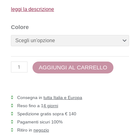
€75,00.
€60,00.
leggi la descrizione
Trevi
Colore
Coliseum
-
Clark
K1114
quantità
AGGIUNGI AL CARRELLO
Consegna in
tutta Italia e Europa
Reso fino a 1
4 giorni
Spedizione gratis sopra € 140
Pagamenti sicuri 100%
Ritiro in
negozio