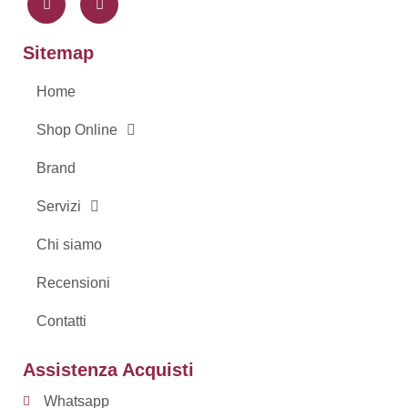
c
s
e
t
b
a
o
g
Sitemap
o
r
k
a
-
m
Home
f
Shop Online
Brand
Servizi
Chi siamo
Recensioni
Contatti
Assistenza Acquisti
Whatsapp