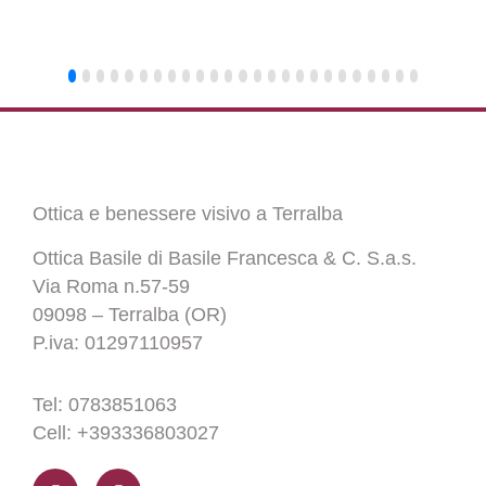
Ottica e benessere visivo a Terralba
Ottica Basile di Basile Francesca & C. S.a.s.
Via Roma n.57-59
09098 – Terralba (OR)
P.iva: 01297110957
Tel: 0783851063
Cell: +393336803027
F
I
a
n