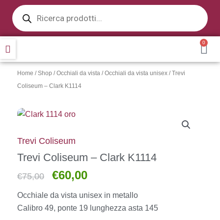
Products
Vai
search
al
contenuto
0
CA
Home
/
Shop
/
Occhiali da vista
/
Occhiali da vista unisex
/ Trevi
Coliseum – Clark K1114
Trevi Coliseum
Trevi Coliseum – Clark K1114
€
60,00
Il
Il
€
75,00
prezzo
prezzo
Occhiale da vista unisex
in metallo
originale
attuale
Calibro 49, ponte 19 lunghezza asta 145
era:
è: