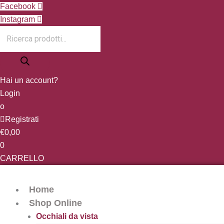
Vai
Products
Facebook
al
search
Instagram
contenuto
Hai un account?
Login
o
Registrati
€
0,00
0
CARRELLO
Home
Shop Online
Occhiali da vista