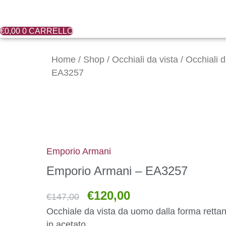
€
0,00
0
CARRELLO
Il
Il
Emporio
prezzo
prezzo
Armani
Home
/
Shop
/
Occhiali da vista
/
Occhiali 
originale
attuale
-
EA3257
era:
è:
EA3257
€147,00.
€120,00.
quantità
Emporio Armani
Emporio Armani – EA3257
€
120,00
€
147,00
Occhiale da vista da uomo dalla forma retta
in acetato