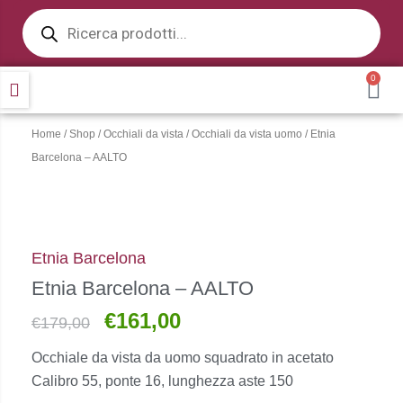
Products
Vai
search
al
contenuto
0
CA
Home
/
Shop
/
Occhiali da vista
/
Occhiali da vista uomo
/ Etnia
Barcelona – AALTO
Etnia Barcelona
Etnia Barcelona – AALTO
€
161,00
Il
Il
€
179,00
prezzo
prezzo
Occhiale da vista da uomo squadrato in acetato
originale
attuale
Calibro 55, ponte 16, lunghezza aste 150
era:
è: