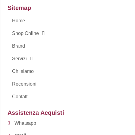
o
g
Sitemap
o
r
k
a
-
m
Home
f
Shop Online
Brand
Servizi
Chi siamo
Recensioni
Contatti
Assistenza Acquisti
Whatsapp