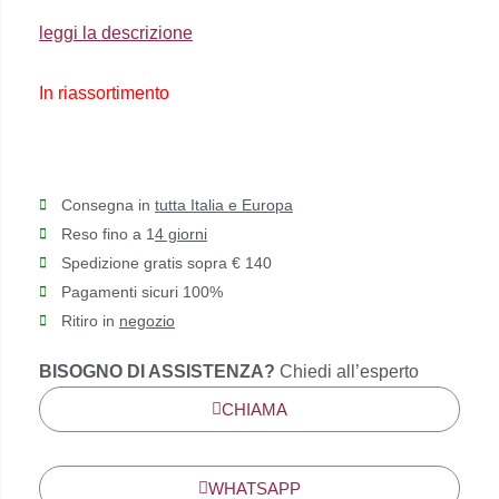
€179,00.
€161,00.
leggi la descrizione
In riassortimento
Consegna in
tutta Italia e Europa
Reso fino a 1
4 giorni
Spedizione gratis sopra € 140
Pagamenti sicuri 100%
Ritiro in
negozio
BISOGNO DI ASSISTENZA?
Chiedi all’esperto
CHIAMA
WHATSAPP