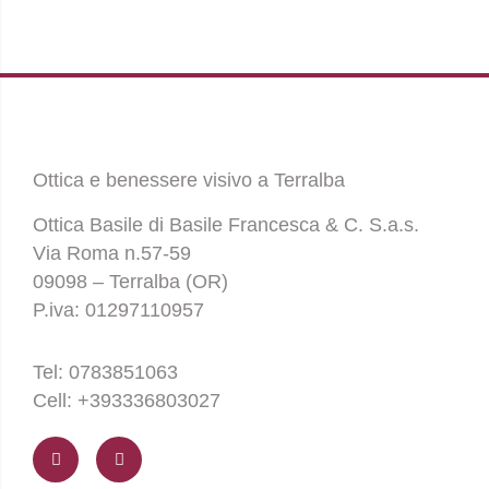
Ottica e benessere visivo a Terralba
Ottica Basile di Basile Francesca & C. S.a.s.
Via Roma n.57-59
09098 – Terralba (OR)
P.iva: 01297110957
Tel: 0783851063
Cell: +393336803027
F
I
a
n
c
s
e
t
b
a