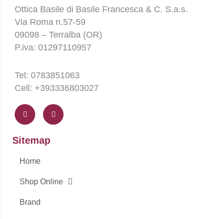
Ottica Basile di Basile Francesca & C. S.a.s.
Via Roma n.57-59
09098 – Terralba (OR)
P.iva: 01297110957
Tel: 0783851063
Cell: +393336803027
F
I
a
n
c
s
e
t
b
a
o
g
Sitemap
o
r
k
a
-
m
Home
f
Shop Online
Brand