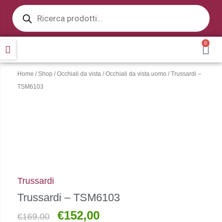
Products
Vai
search
al
contenuto
0
CA
Home
/
Shop
/
Occhiali da vista
/
Occhiali da vista uomo
/ Trussardi –
TSM6103
Trussardi
Trussardi – TSM6103
€
152,00
Il
Il
€
169,00