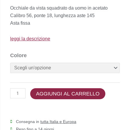
prezzo
prezzo
Occhiale da vista squadrato da uomo in acetato
originale
attuale
Calibro 56, ponte 18, lunghezza aste 145
era:
è:
Asta fissa
€169,00.
€152,00.
leggi la descrizione
Trussardi
Colore
-
TSM6103
quantità
AGGIUNGI AL CARRELLO
Consegna in
tutta Italia e Europa
Reso fino a 1
4 giorni