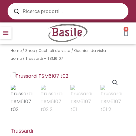
Products
Vai
search
al
contenuto
0
CA
Home
/
Shop
/
Occhiali da vista
/
Occhiali da vista
uomo
/ Trussardi – TSM6107
Trussardi