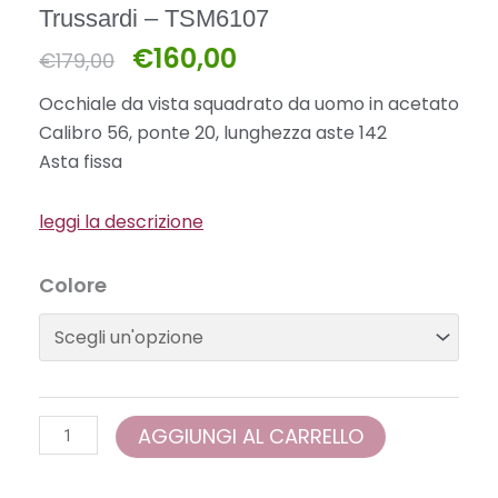
Trussardi – TSM6107
€
160,00
Il
Il
€
179,00
prezzo
prezzo
Occhiale da vista squadrato da uomo in acetato
originale
attuale
Calibro 56, ponte 20, lunghezza aste 142
era:
è:
Asta fissa
€179,00.
€160,00.
leggi la descrizione
Trussardi
Colore
-
TSM6107
quantità
AGGIUNGI AL CARRELLO