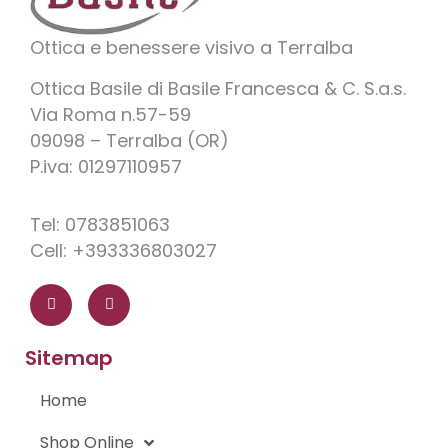
Ottica e benessere visivo a Terralba
Ottica Basile di Basile Francesca & C. S.a.s.
Via Roma n.57-59
09098 – Terralba (OR)
P.iva: 01297110957
Tel: 0783851063
Cell: +393336803027
F
I
a
n
c
s
e
t
b
a
o
g
Sitemap
o
r
k
a
-
m
Home
f
Shop Online