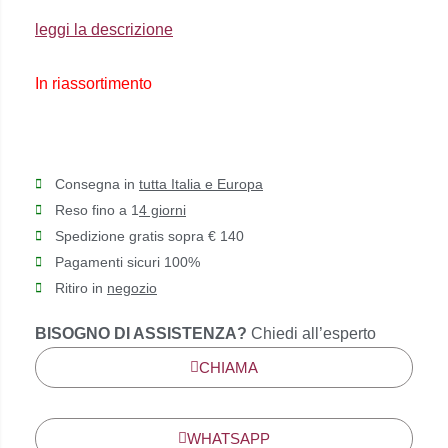
€89,00.
€80,00.
leggi la descrizione
In riassortimento
Consegna in
tutta Italia e Europa
Reso fino a 1
4 giorni
Spedizione gratis sopra € 140
Pagamenti sicuri 100%
Ritiro in
negozio
BISOGNO DI ASSISTENZA?
Chiedi all’esperto
CHIAMA
WHATSAPP