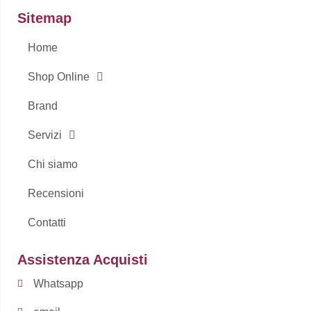
o
g
Sitemap
o
r
k
a
-
m
Home
f
Shop Online
Brand
Servizi
Chi siamo
Recensioni
Contatti
Assistenza Acquisti
Whatsapp