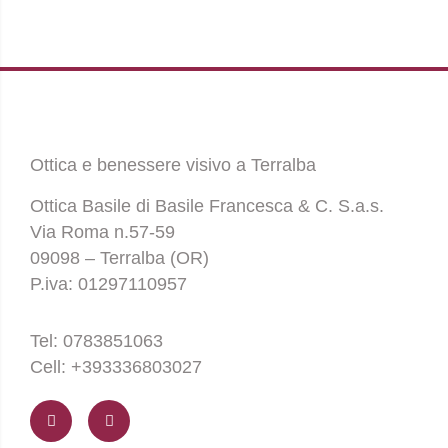
Ottica e benessere visivo a Terralba
Ottica Basile di Basile Francesca & C. S.a.s.
Via Roma n.57-59
09098 – Terralba (OR)
P.iva: 01297110957
Tel: 0783851063
Cell: +393336803027
F
I
a
n
c
s
e
t
b
a