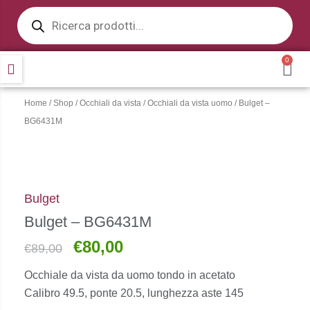
Products
Vai
search
al
contenuto
0
CA
Home
/
Shop
/
Occhiali da vista
/
Occhiali da vista uomo
/ Bulget –
BG6431M
Bulget
Bulget – BG6431M
€
80,00
Il
Il
€
89,00
prezzo
prezzo
Occhiale da vista da uomo tondo in acetato
originale
attuale
Calibro 49.5, ponte 20.5, lunghezza aste 145
era:
è: